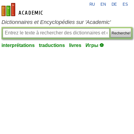
RU
EN
DE
ES
fr-academic.com
Dictionnaires et Encyclopédies sur 'Academic'
Recherche!
interprétations
traductions
livres
Игры ⚽